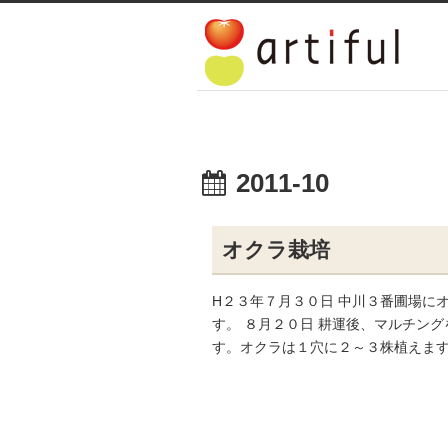
2011-10
オクラ栽培
H２３年７月３０日 中川３番圃場に
す。 ８月２０日 耕運後、マルチン
す。オクラは１穴に２～３株植えます。