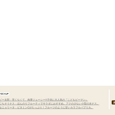
ピー太郎：苦くなくて、肉厚ジューシー!!子供に大人気の『こどもピーマン』
ごちそうナス：ほんのりフルーティでサラダにおすすめ。アクの少ない小型の水ナス。
セニョリータ：ビタミンCがたっぷり！フルーツのように甘いカラフルパプリカ。