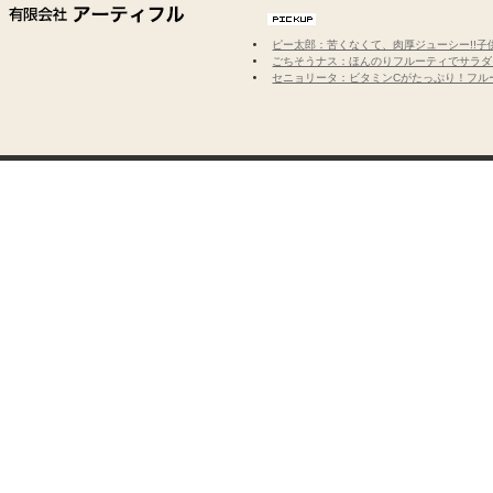
ピー太郎：苦くなくて、肉厚ジューシー!!
ごちそうナス：ほんのりフルーティでサラダ
セニョリータ：ビタミンCがたっぷり！フル