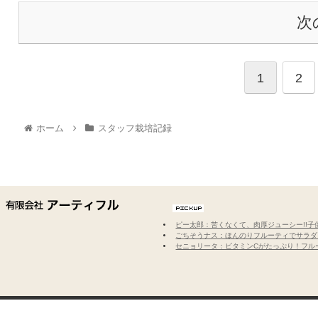
次
1
2
ホーム
スタッフ栽培記録
ピー太郎：苦くなくて、肉厚ジューシー!!
ごちそうナス：ほんのりフルーティでサラダ
セニョリータ：ビタミンCがたっぷり！フル