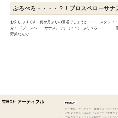
ぷろぺろ・・・・？！プロスペローサナ
お久しぶりです！何か月ぶりの登場でしょうか・・・ スタッフ
介！ 『プロスペローサナス』です（＾＾） ぷろぺろ・・・・・
野菜なんで...
ピー太郎：苦くなくて、肉厚ジューシー!!
ごちそうナス：ほんのりフルーティでサラダ
セニョリータ：ビタミンCがたっぷり！フル