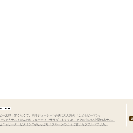
ピー太郎：苦くなくて、肉厚ジューシー!!子供に大人気の『こどもピーマン』
ごちそうナス：ほんのりフルーティでサラダにおすすめ。アクの少ない小型の水ナス。
セニョリータ：ビタミンCがたっぷり！フルーツのように甘いカラフルパプリカ。