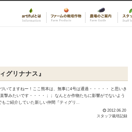
ティグリナナス』
近づいてますねー！ここ熊本は、無事に4号は通過・・・・・ と思いき
 直撃みたいです・・・・；； なんとか作物たちに影響がでないよう
もご紹介していた新しい仲間『ティグリ...
2012.06.20
スタッフ栽培記録